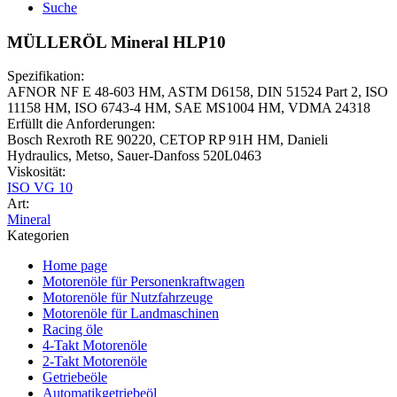
Suche
MÜLLERÖL Mineral HLP10
Spezifikation:
AFNOR NF E 48-603 HM, ASTM D6158, DIN 51524 Part 2, ISO
11158 HM, ISO 6743-4 HM, SAE MS1004 HM, VDMA 24318
Erfüllt die Anforderungen:
Bosch Rexroth RE 90220, CETOP RP 91H HM, Danieli
Hydraulics, Metso, Sauer-Danfoss 520L0463
Viskosität:
ISO VG 10
Art:
Mineral
Kategorien
Home page
Motorenöle für Personenkraftwagen
Motorenöle für Nutzfahrzeuge
Motorenöle für Landmaschinen
Racing öle
4-Takt Motorenöle
2-Takt Motorenöle
Getriebeöle
Automatikgetriebeöl