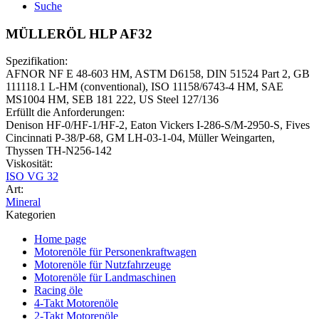
Suche
MÜLLERÖL HLP AF32
Spezifikation:
AFNOR NF E 48-603 HM, ASTM D6158, DIN 51524 Part 2, GB
111118.1 L-HM (conventional), ISO 11158/6743-4 HM, SAE
MS1004 HM, SEB 181 222, US Steel 127/136
Erfüllt die Anforderungen:
Denison HF-0/HF-1/HF-2, Eaton Vickers I-286-S/M-2950-S, Fives
Cincinnati P-38/P-68, GM LH-03-1-04, Müller Weingarten,
Thyssen TH-N256-142
Viskosität:
ISO VG 32
Art:
Mineral
Kategorien
Home page
Motorenöle für Personenkraftwagen
Motorenöle für Nutzfahrzeuge
Motorenöle für Landmaschinen
Racing öle
4-Takt Motorenöle
2-Takt Motorenöle