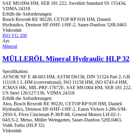
SAE MS1004 HM, SEB 181 222, Swedish Standard SS 155434,
VDMA 24318
Erfüllt die Anforderungen:
Bosch Rexroth RE 90220, CETOP RP 91H HM, Danieli
Hydraulics, Denison HF-0/HF-1/HF-2, Sauer-Danfoss 520L0463
Viskosität:
ISO VG 100
Art:
Mineral
MÜLLERÖL Mineral Hydraulic HLP 32
Spezifikation:
AFNOR NF E 48-603 HM, ASTM D6158, DIN 51524 Part 2, GB
111118.1 L-HM (conventional), ISO 11158 HM, ISO 6743-4 HM,
JCMAS HK, MIL-PRF-17672E, SAE MS1004 HM, SEB 181 222,
US Steel 126/127/136, VDMA 24318
Erfüllt die Anforderungen:
Atos, Bosch Rexroth RE 90220, CETOP RP 91H HM, Danieli
Hydraulics, Denison HF-0/HF-1/HF-2, Eaton Vickers I-286-S/M-
2950-S, Fives Cincinnati P-38/P-68, General Motors LH-02-1-
04/LS-2, Metso, Müller Weingarten, Sauer-Danfoss 520L0463,
Voith Turbo (HLP 32)
Viskosität: