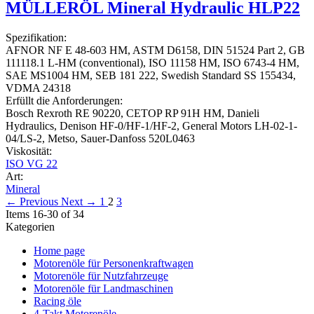
MÜLLERÖL Mineral Hydraulic HLP22
Spezifikation:
AFNOR NF E 48-603 HM, ASTM D6158, DIN 51524 Part 2, GB
111118.1 L-HM (conventional), ISO 11158 HM, ISO 6743-4 HM,
SAE MS1004 HM, SEB 181 222, Swedish Standard SS 155434,
VDMA 24318
Erfüllt die Anforderungen:
Bosch Rexroth RE 90220, CETOP RP 91H HM, Danieli
Hydraulics, Denison HF-0/HF-1/HF-2, General Motors LH-02-1-
04/LS-2, Metso, Sauer-Danfoss 520L0463
Viskosität:
ISO VG 22
Art:
Mineral
← Previous
Next →
1
2
3
Items 16-30 of 34
Kategorien
Home page
Motorenöle für Personenkraftwagen
Motorenöle für Nutzfahrzeuge
Motorenöle für Landmaschinen
Racing öle
4-Takt Motorenöle