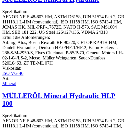
Spezifikation:
AFNOR NF E 48-603 HM, ASTM D6158, DIN 51524 Part 2, GB
111118.1 L-HM (conventional), ISO 11158 HM, ISO 6743-4 HM,
JCMAS HK, MIL-PRF-17672E, NATO H-573, SAE MS1004
HM, SEB 181 222, US Steel 126/127/136, VDMA 24318
Erfüllt die Anforderungen:
Arburg, Atos, Bosch Rexroth RE 90220, CETOP RP 91H HM,
Danieli Hydraulics, Denison HF-0/HF-1/HF-2, Eaton Vickers I-
286-S/M-2950-S, Fives Cincinnati P-55/P-70, General Motors LH-
02-1-04/LS-2, Metso, Müller Weingarten, Sauer-Danfoss
520L0463, ZF TE-ML 07H
Viskosität:
ISO VG 46
Art:
Mineral
MÜLLERÖL Mineral Hydraulic HLP
100
Spezifikation:
AFNOR NF E 48-603 HM, ASTM D6158, DIN 51524 Part 2, GB
111118.1 L-HM (conventional), ISO 11158 HM, ISO 6743-4 HM,