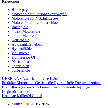
Kategorien
Home page
Motorenöle für Personenkraftwagen
Motorenöle für Nutzfahrzeuge
Motorenöle für Landmaschinen
Racing öle
4-Takt Motorenöle
2-Takt Motorenöle
Getriebeöle
Automatikgetriebeöl
Hydrauliköle
Industrieöle
Kompressor Öl
Marineölen
Spezialölen
Turbinenöle
ÜBER UNS
Nachricht
Private Label
Produkte
Motorenöle
Getriebeöle
Hydrauliköle
Frostschutzmittel
Bremsflüssigkeiten
Scheibenreiniger
Sonderanfertigungen
Login für Partner
Kontakte
MüllerÖl Global
MüllerÖl
© 2018 - 2026